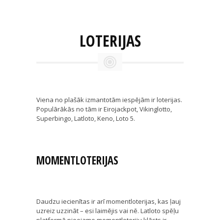
LOTERIJAS
Viena no plašāk izmantotām iespējām ir loterijas.
Populārākās no tām ir Eirojackpot, Vikinglotto,
Superbingo, Latloto, Keno, Loto 5.
MOMENTLOTERIJAS
Daudzu iecienītas ir arī momentloterijas, kas ļauj
uzreiz uzzināt – esi laimējis vai nē. Latloto spēļu
platformā pieejamo momentloteriju klāsts ir