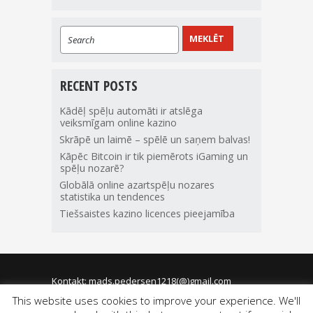
RECENT POSTS
Kādēļ spēļu automāti ir atslēga
veiksmīgam online kazino
Skrāpē un laimē – spēlē un saņem balvas!
Kāpēc Bitcoin ir tik piemērots iGaming un
spēļu nozarē?
Globālā online azartspēļu nozares
statistika un tendences
Tiešsaistes kazino licences pieejamība
Kontakt: mads.pedersen1218(@)gmail.com
This website uses cookies to improve your experience. We'll