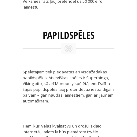
Veiksmes rats ļauj pretendēt uz 50 000 eiro
laimestu.
PAPILDSPĒLES
Spēlētājiem tiek piedāvātas arī visdažādākās
papildspēles. Atsevišķas spēles ir Superbingo,
Vikinglotto, kā arī Monopoly spēlētājiem. Dalība
šajās papildspēlēs ļauj pretendēt uz iespaidīgām
balvām – gan naudas laimestiem, gan arī jaunām
automašīnām.
Tiem, kuri vēlas kvalitatīvu un drošu izklaidi
internetā, Latloto.lv būs piemērota izvēle.