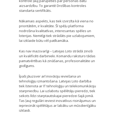
kontrole ļauj parūpēties par personas datu
aizsardzību. To garantē Drošības kontroles
standarta sertifikāts.
Nākamais aspekts, kas tiek izvirzīta kā viena no
prioritātēm, ir kvalitāte. Šī spēļu platforma
nodrošina kvalitatīvas, interesantas spēles un
loterijas. Nemitīgi tiek strādāts pie uzlabojumiem,
lai izklaide būtu vēl patīkamāka.
Kas nav mazsvarīgi – Latvijas Loto strādā zinoši
un kvalificēti darbinieki. Komandu raksturo tādas
pamatvērtības kā zināšanas, profesionalitāte un
godīgums.
Īpaši jāuzsver arī inovāciju ieviešana un
tehnoloģiju izmantošana. Latvijas Loto darbība
tiek īstenota ar IT tehnoloģiju un telekomunikāciju
starpniecību. Lai uzlabotu spēlētāju pieredzi, tiek
sekots līdzi starptautiskajai pieredzei šajā jomā.
Tas ļauj regulāri ieviest inovatīvus risinājumus un
iepriecināt spēlētājus ar labāku un mūsdienīgāku
izklaidi.