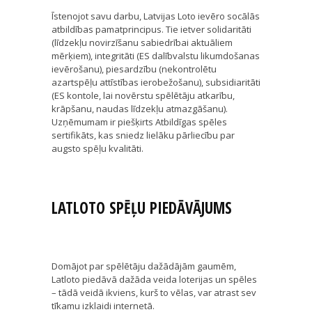
Īstenojot savu darbu, Latvijas Loto ievēro socālās
atbildības pamatprincipus. Tie ietver solidaritāti
(līdzekļu novirzīšanu sabiedrībai aktuāliem
mērķiem), integritāti (ES dalībvalstu likumdošanas
ievērošanu), piesardzību (nekontrolētu
azartspēļu attīstības ierobežošanu), subsidiaritāti
(ES kontole, lai novērstu spēlētāju atkarību,
krāpšanu, naudas līdzekļu atmazgāšanu).
Uzņēmumam ir piešķirts Atbildīgas spēles
sertifikāts, kas sniedz lielāku pārliecību par
augsto spēļu kvalitāti.
LATLOTO SPĒĻU PIEDĀVĀJUMS
Domājot par spēlētāju dažādājām gaumēm,
Latloto piedāvā dažāda veida loterijas un spēles
– tādā veidā ikviens, kurš to vēlas, var atrast sev
tīkamu izklaidi internetā.