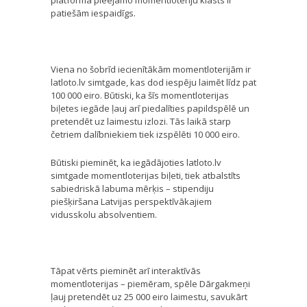
patiešām iespaidīgs.
Viena no šobrīd iecienītākām momentloterijām ir
latloto.lv simtgade, kas dod iespēju laimēt līdz pat
100 000 eiro. Būtiski, ka šīs momentloterijas
biļetes iegāde ļauj arī piedalīties papildspēlē un
pretendēt uz laimestu izlozi. Tās laikā starp
četriem dalībniekiem tiek izspēlēti 10 000 eiro.
Būtiski pieminēt, ka iegādājoties latloto.lv
simtgade momentloterijas biļeti, tiek atbalstīts
sabiedriskā labuma mērķis – stipendiju
piešķiršana Latvijas perspektīvākajiem
vidusskolu absolventiem.
Tāpat vērts pieminēt arī interaktīvās
momentloterijas – piemēram, spēle Dārgakmeņi
ļauj pretendēt uz 25 000 eiro laimestu, savukārt