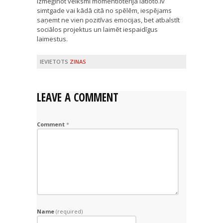
Izmēģinot veiksmi momentloterijā latloto.lv
simtgade vai kādā citā no spēlēm, iespējams
saņemt ne vien pozitīvas emocijas, bet atbalstīt
sociālos projektus un laimēt iespaidīgus
laimestus.
IEVIETOTS
ZINAS
LEAVE A COMMENT
Comment
*
Name
(required)