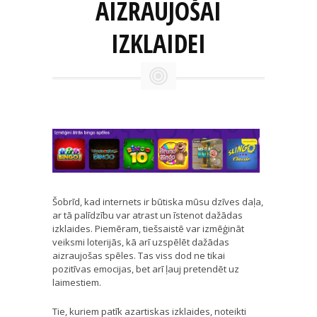
AIZRAUJOŠAI
IZKLAIDEI
Šobrīd, kad internets ir būtiska mūsu dzīves daļa,
ar tā palīdzību var atrast un īstenot dažādas
izklaides. Piemēram, tiešsaistē var izmēģināt
veiksmi loterijās, kā arī uzspēlēt dažādas
aizraujošas spēles. Tas viss dod ne tikai
pozitīvas emocijas, bet arī ļauj pretendēt uz
laimestiem.
Tie, kuriem patīk azartiskas izklaides, noteikti