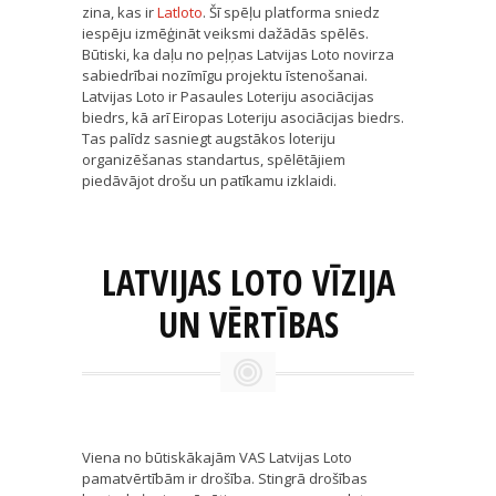
zina, kas ir
Latloto
. Šī spēļu platforma sniedz
iespēju izmēģināt veiksmi dažādās spēlēs.
Būtiski, ka daļu no peļņas Latvijas Loto novirza
sabiedrībai nozīmīgu projektu īstenošanai.
Latvijas Loto ir Pasaules Loteriju asociācijas
biedrs, kā arī Eiropas Loteriju asociācijas biedrs.
Tas palīdz sasniegt augstākos loteriju
organizēšanas standartus, spēlētājiem
piedāvājot drošu un patīkamu izklaidi.
LATVIJAS LOTO VĪZIJA
UN VĒRTĪBAS
Viena no būtiskākajām VAS Latvijas Loto
pamatvērtībām ir drošība. Stingrā drošības