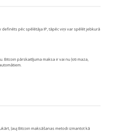
definēts pēc spēlētāja IP, tāpēc viņi var spēlēt jebkurā
u. Bitcoin pārskaitījuma maksa ir vai nu ļoti maza,
u automātiem.
avukārt, ļauj Bitcoin maksāšanas metodi izmantot kā