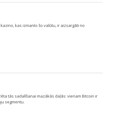
 kazino, kas izmanto šo valūtu, ir aizsargāti no
edzēta tās sadalīšanai mazākās daļās: vienam Bitcoin ir
tāju segmentu.