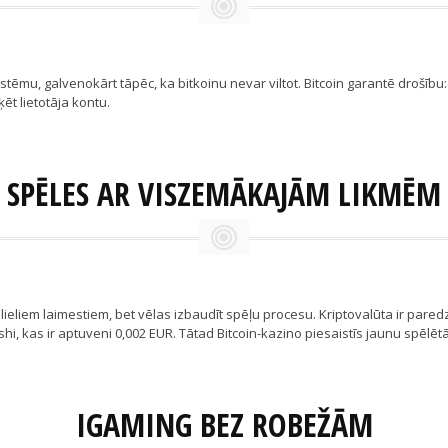
stēmu, galvenokārt tāpēc, ka bitkoinu nevar viltot. Bitcoin garantē drošību:
ēt lietotāja kontu.
SPĒLES AR VISZEMĀKAJĀM LIKMĒM
ēc lieliem laimestiem, bet vēlas izbaudīt spēļu procesu. Kriptovalūta ir par
toshi, kas ir aptuveni 0,002 EUR. Tātad Bitcoin-kazino piesaistīs jaunu spēlē
IGAMING BEZ ROBEŽĀM