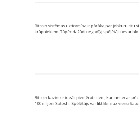
Bitcoin sistēmas uzticamība ir pārāka par jebkuru citu si
krāpniekiem. Tāpēc dažādi negodīgi spēlētāji nevar bloķ
Bitcoin kazino ir ideāli piemērots tiem, kuri netiecas p
100 miljoni Satoshi. Spēlētājs var likt likmi uz vienu Sa