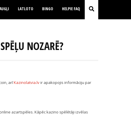
AUGĻI
LATLOTO
BINGO
HELPIE FAQ
 SPĒĻU NOZARĒ?
oin, arī
Kazinolatvia.lv
ir apakopojis informāciju par
nline azartspēles. Kāpēc kazino spēlētāji izvēlas