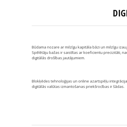
DIG
Būdama nozare ar milzīgu kapitāla bāzi un milzīgu izau
Spēlētāju bažas ir saistītas ar koeficientu precizitā
digitālās drošības jautājumiem.
Blokķēdes tehnoloģijas un online azartspēļu integrācij
digitālās valūtas izmantošanas priekšrocības ir šādas.