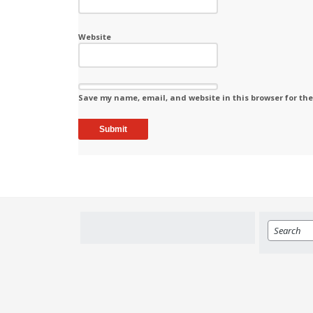
Website
Save my name, email, and website in this browser for th