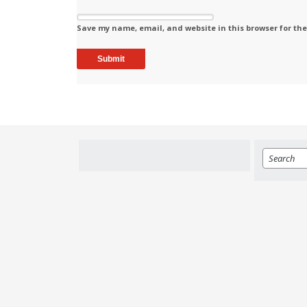
Save my name, email, and website in this browser for th