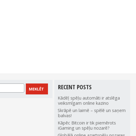
RECENT POSTS
Kādēļ spēļu automāti ir atslēga
veiksmīgam online kazino
Skrāpē un laimē – spēlē un saņem
balvas!
Kāpēc Bitcoin ir tik piemērots
iGaming un spēļu nozarē?
Globālā online azartspēļu nozares