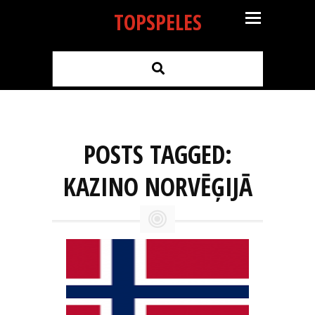
TOPSPELES
POSTS TAGGED:
KAZINO NORVĒĢIJĀ