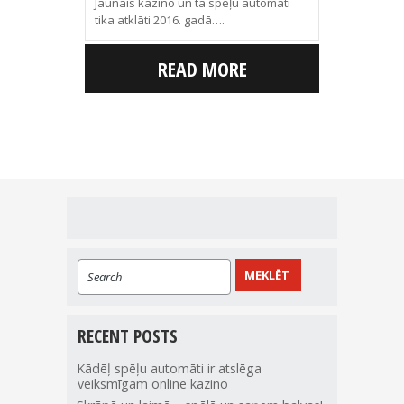
Jaunais kazino un tā spēļu automāti
tika atklāti 2016. gadā….
READ MORE
RECENT POSTS
Kādēļ spēļu automāti ir atslēga
veiksmīgam online kazino