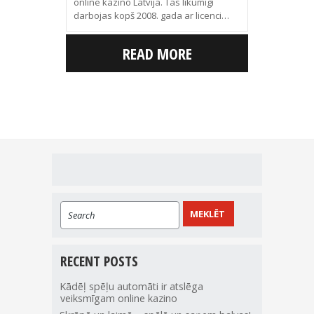
online kazino Latvijā. Tas likumīgi
darbojas kopš 2008. gada ar licenci…
READ MORE
RECENT POSTS
Kādēļ spēļu automāti ir atslēga
veiksmīgam online kazino