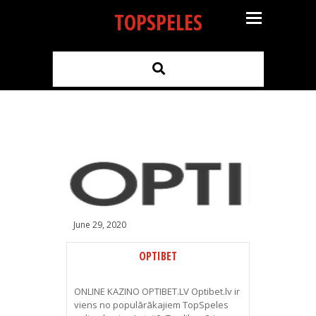
TOPSPELES
June 29, 2020
OPTIBET
ONLINE KAZINO OPTIBET.LV Optibet.lv ir
viens no populārākajiem TopSpeles