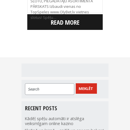
SLOTU, PIEGĀDĀTĀJU ASORTIMENTA
PĀRSKATS Izbaudi vienas no
TopSpeles www.OlyBet.lv vietnes
slotus! Spēļu…
READ MORE
RECENT POSTS
Kādēļ spēļu automāti ir atslēga
veiksmīgam online kazino