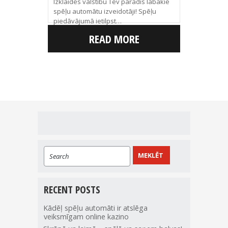
Izklaides valstību Tev parādīs labākie
spēļu automātu izveidotāji! Spēļu
piedāvājumā ietilpst…
READ MORE
RECENT POSTS
Kādēļ spēļu automāti ir atslēga
veiksmīgam online kazino