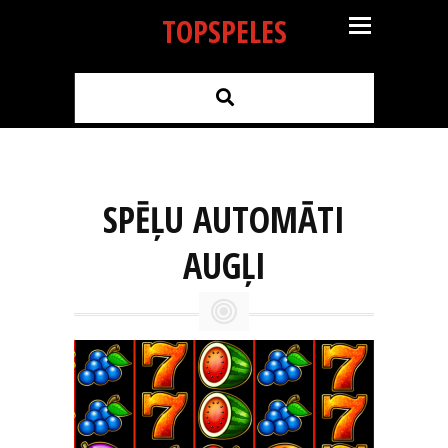
TOPSPELES
SPĒĻU AUTOMĀTI
AUGĻI