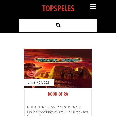
TOPSPELES
January 24, 2021
BOOK OF RA
BOOK OF RA Book of Ra Deluxe 6
Online Free Play ir 5 ratu un 10 maksas