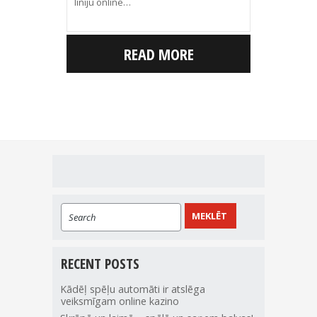
līniju online…
READ MORE
RECENT POSTS
Kādēļ spēļu automāti ir atslēga
veiksmīgam online kazino