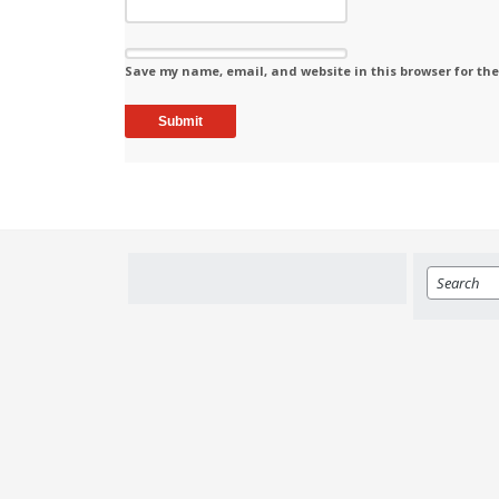
Save my name, email, and website in this browser for th