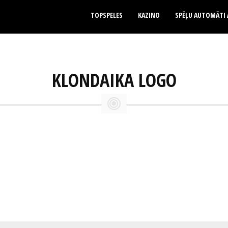
TOPSPELES
KAZINO
SPĒĻU AUTOMĀTI 
KLONDAIKA LOGO