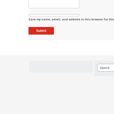
Save my name, email, and website in this browser for th