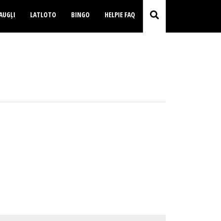
AUGĻI
LATLOTO
BINGO
HELPIE FAQ