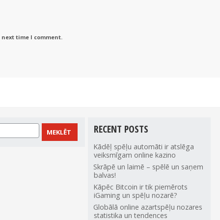
e next time I comment.
RECENT POSTS
Kādēļ spēļu automāti ir atslēga
veiksmīgam online kazino
Skrāpē un laimē – spēlē un saņem
balvas!
Kāpēc Bitcoin ir tik piemērots
iGaming un spēļu nozarē?
Globālā online azartspēļu nozares
statistika un tendences