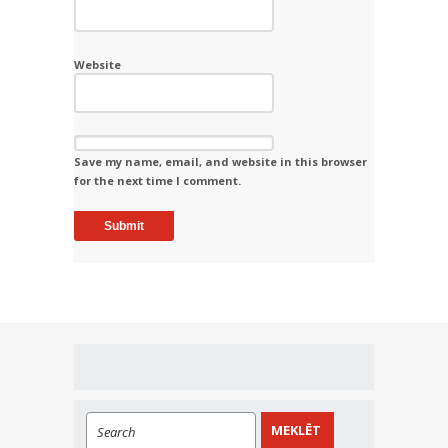
Website
Save my name, email, and website in this browser
for the next time I comment.