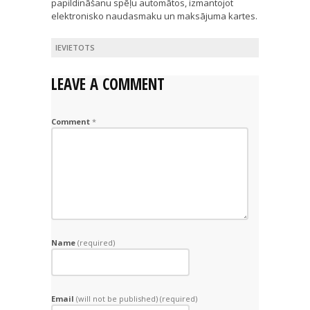
papildināšanu spēļu automātos, izmantojot
elektronisko naudasmaku un maksājuma kartes.
IEVIETOTS
LEAVE A COMMENT
Comment
*
Name
(required)
Email
(will not be published) (required)